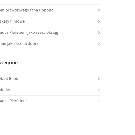
m prawdziwego fana Hobbita
akaty filmowe
adca Pierścieni jako sześcioksiąg
an jako kraina dobra
ategorie
bbit Bilbo
bbity
adca Pierścieni