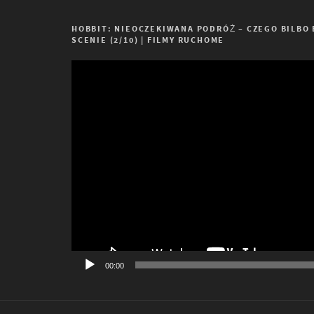
HOBBIT: NIEOCZEKIWANA PODRÓŻ – CZEGO BILBO
SCENIE (2/10) | FILMY RUCHOME
Odtwarzacz
video
00:00