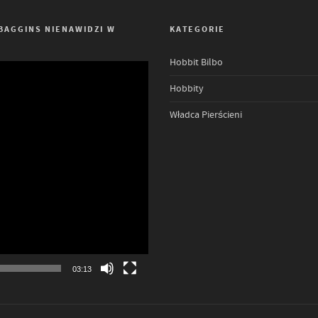
 BAGGINS NIENAWIDZI W
KATEGORIE
Hobbit Bilbo
Hobbity
Władca Pierścieni
03:13