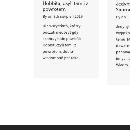
Hobbita, czyli tam i z
Jedyny
powrotem
Sauro
By
on
8th sierpień 2019
By
on
1
Dla wszystkich, którzy
Jedyny 
poczuli niedosyt gdy
wyjątk
skończyła się powieść
temu, k
Hobbit, czyli tam i z
dawał 
powrotem, dobra
panowan
wiadomość jest taka,...
innych t
Władzy.