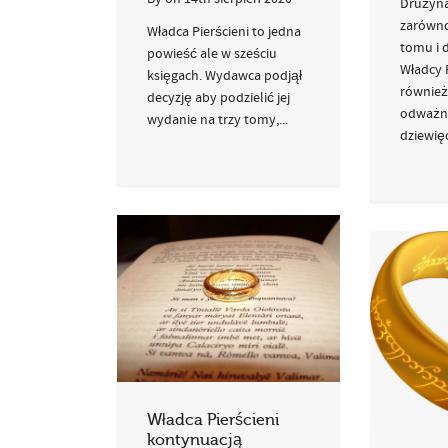
Drużyna
zarówno
Władca Pierścieni to jedna
tomu i d
powieść ale w sześciu
Władcy P
księgach. Wydawca podjął
również
decyzję aby podzielić jej
odważn
wydanie na trzy tomy,...
dziewięc
Władca Pierścieni
kontynuacją