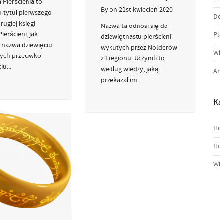
 Pierścienia to
By
on
21st kwiecień 2020
 tytuł pierwszego
Do
rugiej księgi
Nazwa ta odnosi się do
ierścieni, jak
Pl
dziewiętnastu pierścieni
 nazwa dziewięciu
wykutych przez Noldorów
Wł
ych przeciwko
z Eregionu. Uczynili to
iu...
według wiedzy, jaką
Am
przekazał im...
K
Ho
Ho
Wł