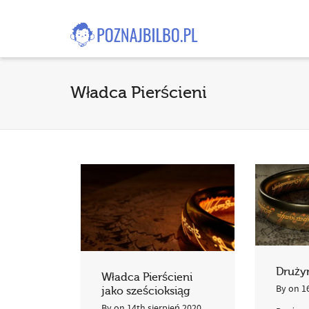
Władca Pierścieni
Drużyn
Władca Pierścieni
By
on
1
jako sześcioksiąg
By
on
14th sierpień 2020