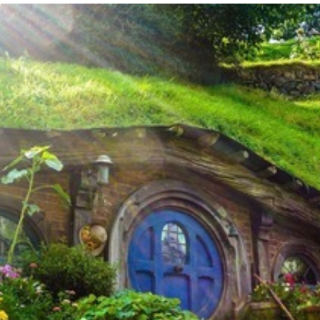
mu taki sam baśniowy […]
Tolkiena, można odwzorować także w rzeczywistości, nadając
że niezwykły dom małego hobbita, Bilbo Bagginsa z powieści
również w Twoim mieszkaniu. Chatka Bilbo Bagginsa Okazuje się,
także sposoby, dzięki którym trochę magii Śródziemia, znajdzie się
inspirowanych oryginalną chatką hobbita. W artykule zdradzamy
koniecznie musisz przeczytać o tych wspaniałych domach,
Jeżeli jesteś prawdziwym fanem twórczości J.R.R. Tolkiena, to
Dom prawdziwego fana Hobbita