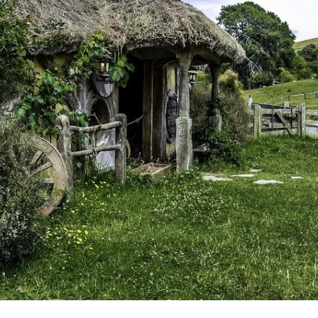
Literatura, nieodzownie połączona ze sztuką i […]
w galeriach, muzeach lub w formie zdjęć czy też tekstów.
mnóstwo ciekawych dzieł sztuki, które do dziś podziwiać możemy
właśnie dzięki potrzebie zapisywania wydarzeń powstało
sposobów ukazywania tego. W wielu kulturach starożytnych
różnorodności społecznej, percepcji odbierania świata oraz
które wpłynęły na rozwój społeczeństwa, jego tradycji,
Mówiąc o kulturze mamy na uwadze cały wachlarz wydarzeń,
Kultura i literatura