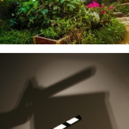
[…]
niepowtarzalny styl. Jeden obrazek mógł wyrazić emocje całego
Tarantino. Plakaty tamtych czasów miały swój unikatowy,