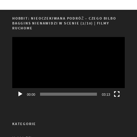
HOBBIT: NIEOCZEKIWANA PODRÓŻ – CZEGO BILBO
BAGGINS NIENAWIDZI W SCENIE (2/10) | FILMY
RUCHOME
Odtwarzacz
video
00:00
03:13
KATEGORIE