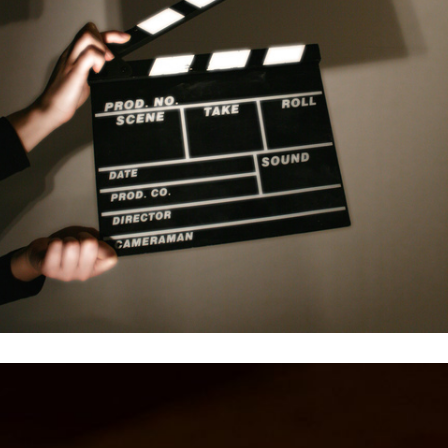
plakaty do produkcji Wesa Andersona, Tima Burtona czy Quentina
często nimi były. Przykładem mogą być tutaj ręcznie rysowane
produkcje filmowe mogły uchodzić za osobne dzieła i bardzo
przeżywały swoją świetność. Wówczas materiały reklamujące
Lata 60., 70. i 80. XX wieku to czasy, kiedy plakaty filmowe
Plakaty filmowe