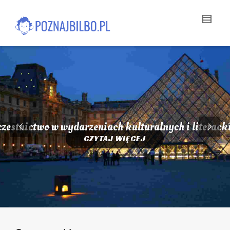
zestnictwo w wydarzeniach kulturalnych i literack
zestnictwo w wydarzeniach kulturalnych i literack
CZYTAJ WIĘCEJ